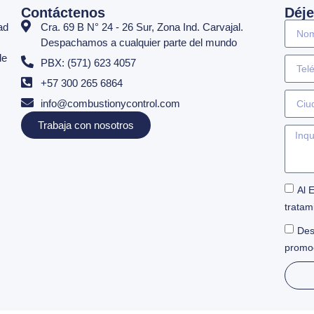
Contáctenos
Déje
ad
Cra. 69 B N° 24 - 26 Sur, Zona Ind. Carvajal.
Despachamos a cualquier parte del mundo
de
PBX: (571) 623 4057
+57 300 265 6864
info@combustionycontrol.com
Trabaja con nosotros
Al 
tratam
Des
promo