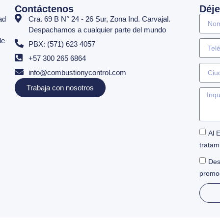
Contáctenos
Déje
ad
Cra. 69 B N° 24 - 26 Sur, Zona Ind. Carvajal.
Despachamos a cualquier parte del mundo
de
PBX: (571) 623 4057
+57 300 265 6864
info@combustionycontrol.com
Trabaja con nosotros
Al 
tratam
Des
promo