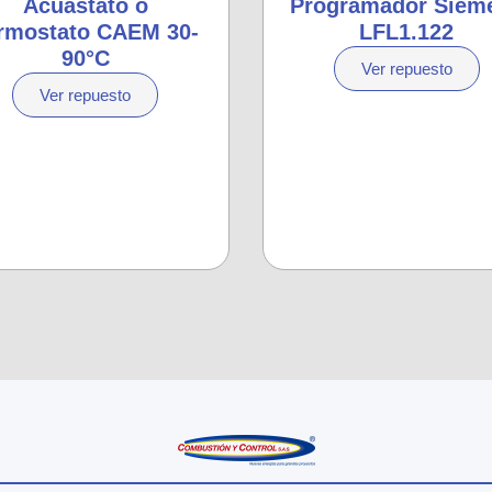
Acuastato o
Programador Siem
rmostato CAEM 30-
LFL1.122
90°C
Ver repuesto
Ver repuesto