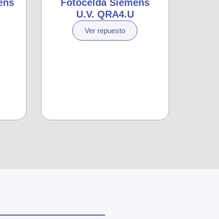
ens
Fotocelda Siemens
U.V. QRA4.U
Ver repuesto