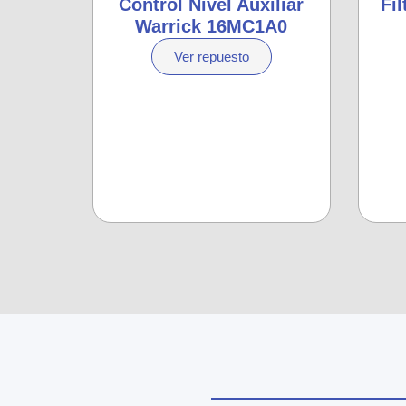
Control Nivel Auxiliar
Fi
Warrick 16MC1A0
Ver repuesto