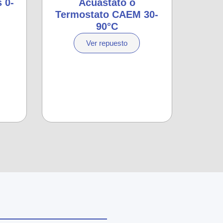
 0-
Acuastato o
Termostato CAEM 30-
90°C
Ver repuesto