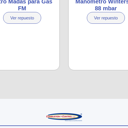
ltro Madas para Gas
Manómetro Winters
FM
88 mbar
Ver repuesto
Ver repuesto