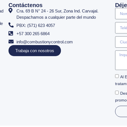
Contáctenos
Déje
ad
Cra. 69 B N° 24 - 26 Sur, Zona Ind. Carvajal.
Despachamos a cualquier parte del mundo
de
PBX: (571) 623 4057
+57 300 265 6864
info@combustionycontrol.com
Trabaja con nosotros
Al 
tratam
Des
promo