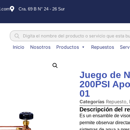
l.com
Cra. 69 B N° 24 - 26 Sur
Inicio
Nosotros
Productos
Repuestos
Serv
Juego de Ni
200PSI Apo
01
Categorías
Repuesto
,
Descripción del r
Es un ensamble de visor 
permite observar directa
sistemas de agua a pres