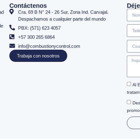
Contáctenos
Déje
ad
Cra. 69 B N° 24 - 26 Sur, Zona Ind. Carvajal.
Despachamos a cualquier parte del mundo
de
PBX: (571) 623 4057
+57 300 265 6864
info@combustionycontrol.com
Trabaja con nosotros
Al 
tratam
Des
promo