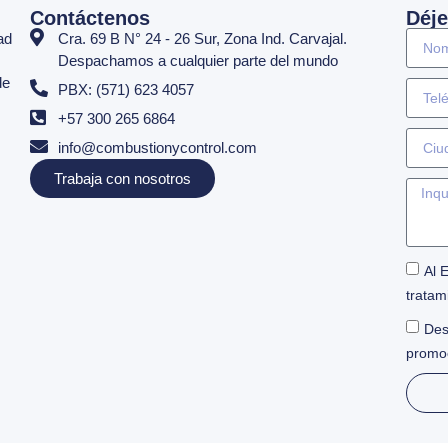
Contáctenos
Déje
ad
Cra. 69 B N° 24 - 26 Sur, Zona Ind. Carvajal.
Despachamos a cualquier parte del mundo
de
PBX: (571) 623 4057
+57 300 265 6864
info@combustionycontrol.com
Trabaja con nosotros
Al 
tratam
Des
promo