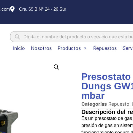
l.com
Cra. 69 B N° 24 - 26 Sur
Inicio
Nosotros
Productos
Repuestos
Serv
Presostato
Dungs GW1
mbar
Categorías
Repuesto
,
Descripción del r
Es un presostato de gas 
presión de gas en siste
funcionamiento seguro 