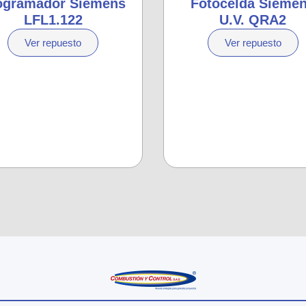
ogramador Siemens
Fotocelda Sieme
LFL1.122
U.V. QRA2
Ver repuesto
Ver repuesto