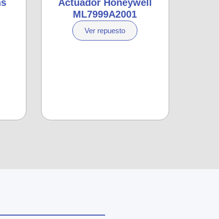
ns
Actuador Honeywell
ML7999A2001
Ver repuesto