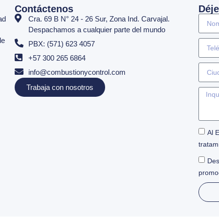
Contáctenos
Déje
ad
Cra. 69 B N° 24 - 26 Sur, Zona Ind. Carvajal.
Despachamos a cualquier parte del mundo
de
PBX: (571) 623 4057
+57 300 265 6864
info@combustionycontrol.com
Trabaja con nosotros
Al 
tratam
Des
promo