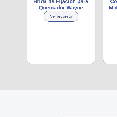
Brida de Fijación para
Co
Quemador Wayne
McD
Ver repuesto