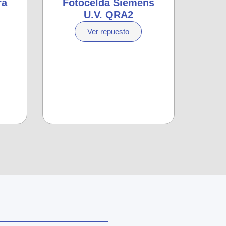
ra
Fotocelda Siemens
U.V. QRA2
Ver repuesto