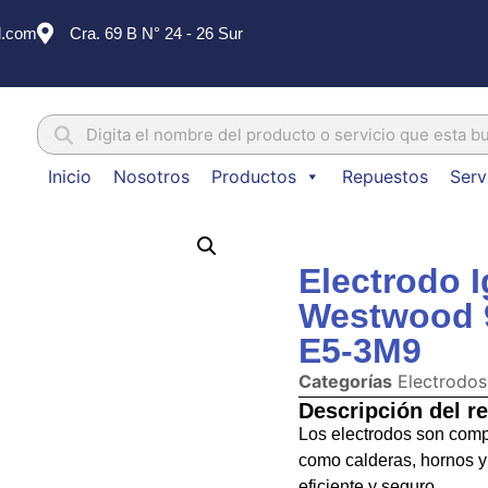
l.com
Cra. 69 B N° 24 - 26 Sur
Inicio
Nosotros
Productos
Repuestos
Serv
Electrodo I
Westwood 9
E5-3M9
Categorías
Electrodo
Descripción del r
Los electrodos son com
como calderas, hornos y
eficiente y seguro.