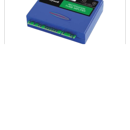
Amplificador Honeywell Rectificadores
R7847A1033
Ver repuesto