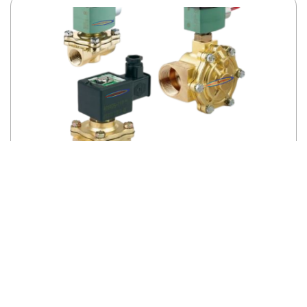
Válvula Solenoide Asco Serie 210
Ver repuesto