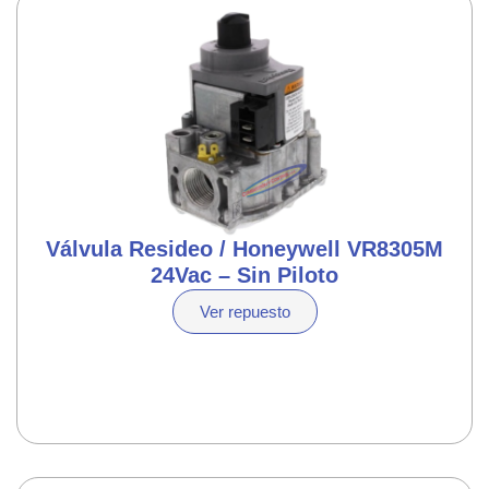
Válvula Resideo / Honeywell VR8305M
24Vac – Sin Piloto
Ver repuesto